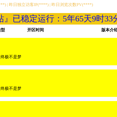
) | 昨日独立访客IP(****) | 昨日浏览次数PV(****)
站』已稳定运行：
5年65天9时33