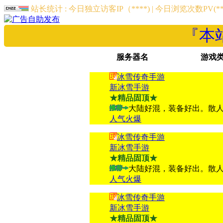
站长统计 : 今日独立访客IP（****) | 今日浏览次数PV(****
『本