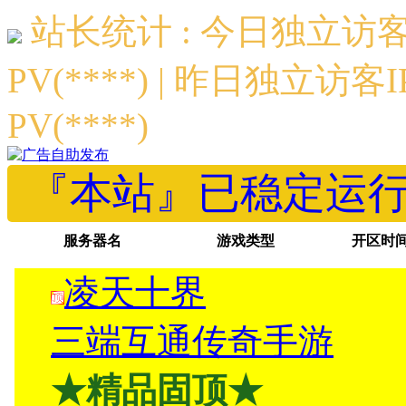
站长统计 : 今日独立访客I
PV(****) | 昨日独立访客I
PV(****)
『本站』已稳定运