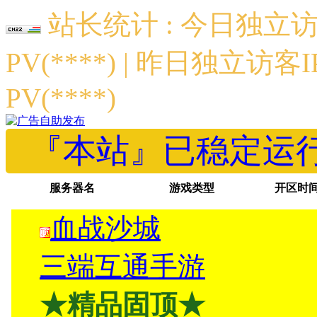
站长统计 : 今日独立访客
PV(****) | 昨日独立访客I
PV(****)
『本站』已稳定运