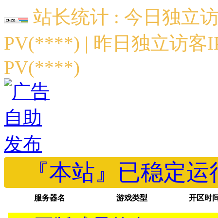
站长统计 : 今日独立访客
PV(****) | 昨日独立访客I
PV(****)
『本站』已稳定运