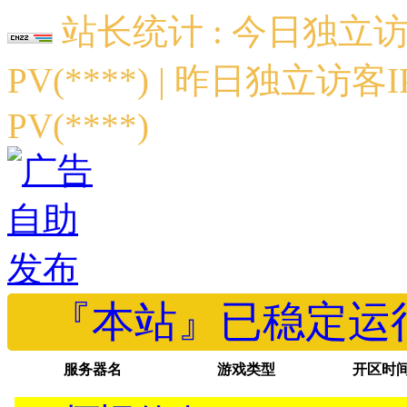
站长统计 : 今日独立访客
PV(****) | 昨日独立访客I
PV(****)
『本站』已稳定运