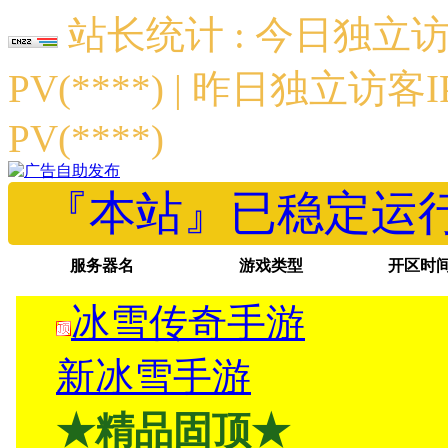
站长统计 : 今日独立访客
PV(****) | 昨日独立访客I
PV(****)
『本站』已稳定运